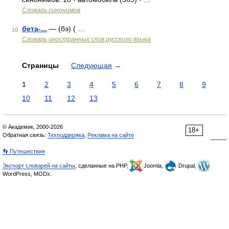
Словарь синонимов
бета-...
— (бэ) ( …
10
Словарь иностранных слов русского языка
Страницы
Следующая
→
1
2
3
4
5
6
7
8
9
10
11
12
13
© Академик, 2000-2026
18+
Обратная связь:
Техподдержка
,
Реклама на сайте
👣 Путешествия
Экспорт словарей на сайты
, сделанные на PHP,
Joomla,
Drupal,
WordPress, MODx.