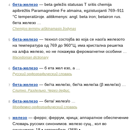
бета-железо
— beta geležis statusas T sritis chemija
4
apibrėžtis Paramagnetinė Fe atmaina, egzistuojanti 769–911
°C temperatūroje. atitikmenys: angl. beta iron; betairon rus.
бета железо …
Chemijos terminų aiškinamasis žodynas
бета-железо
— технол состојба во која се наоѓа железото
5
на температура од 769 до 960°Ц, има кристална решетка
на алфа железо, но не покажува феромагнетни особини …
Macedonian dictionary
бета-железо
— б ета жел езо, а …
6
Русский орфографический словарь
бета-железо
— бе/та желе/зо, бе/та желе/за (β желе/зо) …
7
Слитно. Раздельно. Через дефис.
бета-железо
— бета/ желез/о …
8
Морфемно-орфографический словарь
железо
— ферро; феррум, крица; аппаратное обеспечение
9
Словарь русских синонимов. железо сущ., кол во
синонимов: 18 • автомобиль (369) • …