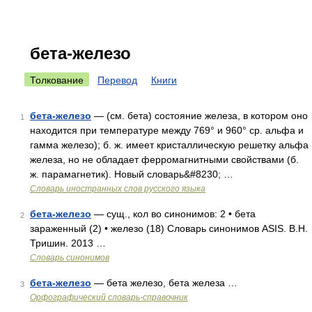
бета-железо
Толкование
Перевод
Книги
бета-железо
— (см. бета) состояние железа, в котором оно
1
находится при температуре между 769° и 960° ср. альфа и
гамма железо); б. ж. имеет кристаллическую решетку альфа
железа, но не обладает ферромагнитными свойствами (б.
ж. парамагнетик). Новый словарь&#8230; …
Словарь иностранных слов русского языка
бета-железо
— сущ., кол во синонимов: 2 • бета
2
зараженный (2) • железо (18) Словарь синонимов ASIS. В.Н.
Тришин. 2013 …
Словарь синонимов
бета-железо
— бета железо, бета железа …
3
Орфографический словарь-справочник